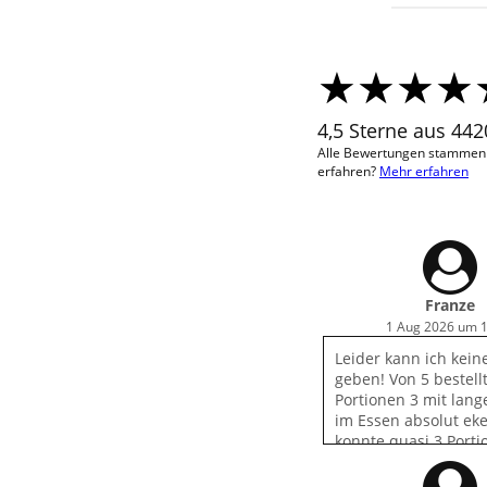
4,5 Sterne aus 44
Alle Bewertungen stammen v
erfahren?
Mehr erfahren
Franze
1 Aug 2026 um 
Leider kann ich kein
geben! Von 5 bestell
Portionen 3 mit lan
im Essen absolut eke
konnte quasi 3 Porti
entsorgen und den 
ist der Appetit verga