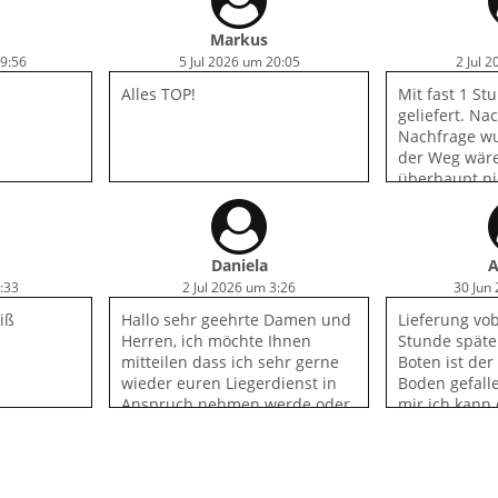
Single Pizzen. Das Essen liegt
bei mir bei einer 3
Markus
19:56
5 Jul 2026 um 20:05
2 Jul 
Alles TOP!
Mit fast 1 S
geliefert. Na
Nachfrage wu
der Weg wäre
überhaupt ni
entspricht u
vorher anrufe
können. Sehr
Telefon.
Daniela
A
:33
2 Jul 2026 um 3:26
30 Jun
iß
Hallo sehr geehrte Damen und
Lieferung vob
Herren, ich möchte Ihnen
Stunde später
mitteilen dass ich sehr gerne
Boten ist der
wieder euren Liegerdienst in
Boden gefall
Anspruch nehmen werde oder
mir ich kann
auch mal direkt bei euch essen
dann ist er o
täte, es war einmalig was ich
Schade, hab
bestellt hatte. Auch jene Tempi
bestellt, abe
herrlich!!!!
mehr als schl