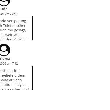
Udo
2026 um 20:47
tunde Verspätung
ch Telefonischer
rde mir gesagt,
 soweit, was
cht der Wahrheit
nd man solle
n, ob Sie liefern
 Unfreundlich am
ndrea
 2026 um 7:42
estellt, eine
 geliefert, dem
 Salat auf den
en und er sagte
 den waschen und
k zum essen.
 immer gerne
r gestern war es
echt.