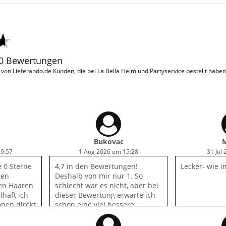
20 Bewertungen
on Lieferando.de Kunden, die bei La Bella Heim und Partyservice bestellt habe
Bukovac
M
19:57
1 Aug 2026 um 15:28
31 Jul
e 0 Sterne
4,7 in den Bewertungen!
Lecker- wie 
ten
Deshalb von mir nur 1. So
gen Haaren
schlecht war es nicht, aber bei
lhaft ich
dieser Bewertung erwarte ich
onen direkt
schon eine viel bessere
anderen 2
Qualität! Ich hatte 1 Single und
ngen !!
1 Jumbo, geliefert wurden 2