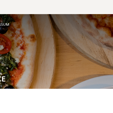
SSUM
CE